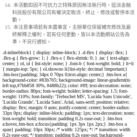
本活動如因不可抗⼒之特殊原因無法執⾏時，逗派金融
科技股份有限公司有權決定取消、終⽌、修改或暫停本活
動。
本注意事項若有未盡事宜，主辦單位保留補充修改及最
終解釋之權利，若有任何更動，皆以本活動網站公告為
準，不另⾏通知。
.d-inlineblock1 { display: inline-block; } .d-flex { display: flex; }
.flex-g { flex-grow: 1; } .flex-s { flex-shrink: 0; } .tac { text-align:
center; } ol, ul { list-style: none; } .font-b { font-weight: bold; } li+li
{ margin-top: 5px; } ol.showno li{list-style: decimal !important;}
.btn-box{padding: 34px 0 70px 0;text-align: center;} .btn-box a{
background-color: #83b765; background-image: linear-gradient(to
left top,#7bb858 30%, #488b22); color: #fff; text-decoration: none;
border-radius: 80px; font-weight: bolder; letter-spacing: 1.5; font-
weight: 110%; font-family: 'Trebuchet MS', 'Lucida Sans Unicode',
'Lucida Grande', 'Lucida Sans', Arial, sans-serif; position: relative;
display: flex; margin: 0 auto; justify-content: center; border-radius:
33px 0px; display: inline-block; padding: 1px; text-decoration: none;
font-weight: bold; transition: padding 0.2s ease-out; } .btn-box
a:hover,.btn-box a:focus{padding: 1px 3px 1px 2px;} .btn-box a
span{ padding: 10px 30px; /* width: 125px; */ /* transition: width
0.2s ease-out; */ transition: padding 0.2s ease-out; background-