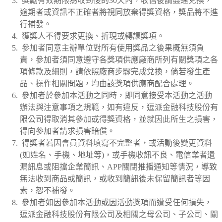
獎勵有效期限為收到後的30天內，收信後請盡速兌換，
逾期者或資訊不正確者將視同放棄得獎資格，獎品將不進
⾏補發。
獲獎人不得要求更換、折現或轉讓獎項。
參加者同意主辦單位對所有使用獎品之後果概無須負
責，參加者須同意遵守各獎項供應廠商所列有關獎項之各
項條款及細則，請依照廠商步驟完成兌換，倘若發生產
品、操作相關問題，均由該獎項供應商配合處理。
參加者於參加本活動之同時，即同意接受本活動之活動
辦法與注意事項之規範，如有違反，逗派金融科技股份有
限公司得取消其參加或得獎資格，並就因此所⽣之損害，
得向參加者請求損害賠償。
得獎者若因會員資料填寫不完整者，或活動後變更資料
(如姓名、手機、地址等)，或手機收訊不良、電信業者遺
漏訊息或阻擋企業簡訊、APP關閉推播通知等情況，導致
無法收到商品或簡訊，或收到簡訊後未保留簡訊者等因
素，恕不補發。
參加者如因參加本活動或因活動獎項⽽遭受任何損失，
逗派金融科技股份有限公司及相關之母公司、⼦公司、關