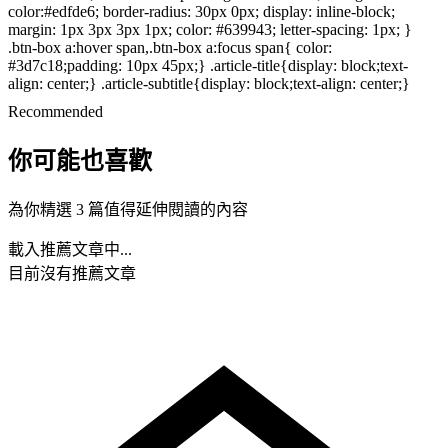
color:#edfde6; border-radius: 30px 0px; display: inline-block;
margin: 1px 3px 3px 1px; color: #639943; letter-spacing: 1px; }
.btn-box a:hover span,.btn-box a:focus span{ color:
#3d7c18;padding: 10px 45px;} .article-title{display: block;text-
align: center;} .article-subtitle{display: block;text-align: center;}
Recommended
你可能也喜歡
為你精選 3 篇值得延伸閱讀的內容
載入推薦文章中...
目前沒有推薦文章