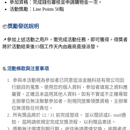
參加資格：
完成錢包審核並申請購物金一次。
活動獎勵：
Line Points 50點
獎勵發送說明
📦
📌參加上述活動之用戶，需完成活動任務，即可獲得。得獎者
將於活動結束後15個工作天內由廠商直接派發。
📃
活動條款與注意事項
參與本活動視為參加者已同意逗派金融科技有限公司因
行銷目的蒐集、使用您的個人資料，參加者填寫之資料應
屬實、正確且未盜用其他人資料，如有不實或不正確導致
主辦單位無法聯繫參加者，則視同放棄領獎資格，主辦單
位無須負任何責任。
所有獎品將於 12 / 31 前完成發送， 並以簡訊或E- mail通
知， 屆時請依規定完成兌獎流程， 以利贈品寄送。
獎勵無法選擇到期日期， 收信後請盡速兌換， 逾期者或