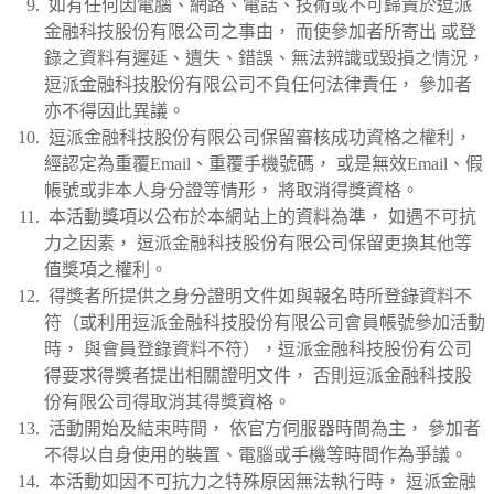
如有任何因電腦、網路、電話、技術或不可歸責於逗派
金融科技股份有限公司之事由， 而使參加者所寄出 或登
錄之資料有遲延、遺失、錯誤、無法辨識或毀損之情況，
逗派金融科技股份有限公司不負任何法律責任， 參加者
亦不得因此異議。
逗派金融科技股份有限公司保留審核成功資格之權利，
經認定為重覆Email、重覆手機號碼， 或是無效Email、假
帳號或非本人身分證等情形， 將取消得獎資格。
本活動獎項以公布於本網站上的資料為準， 如遇不可抗
力之因素， 逗派金融科技股份有限公司保留更換其他等
值獎項之權利。
得獎者所提供之身分證明文件如與報名時所登錄資料不
符（或利用逗派金融科技股份有限公司會員帳號參加活動
時， 與會員登錄資料不符），逗派金融科技股份有公司
得要求得獎者提出相關證明文件， 否則逗派金融科技股
份有限公司得取消其得獎資格。
活動開始及結束時間， 依官方伺服器時間為主， 參加者
不得以自身使用的裝置、電腦或手機等時間作為爭議。
本活動如因不可抗力之特殊原因無法執行時， 逗派金融