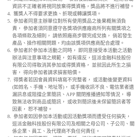
資訊不正確者將視同放棄得獎資格，獎品將不進行補發。
獲獎人不得要求更換、折現或轉讓獎項。
參加者同意主辦單位對所有使用獎品之後果概無須負
責， 參加者須同意遵守各獎項供應廠商所列有關獎項之
各項條款及細則， 請依照廠商步驟完成兌換， 倘若發生
產品、操作相關問題，均由該獎項供應商配合處理。
參加者於參加本活動之同時， 即同意接受本活動之活動
辦法與注意事項之規範， 如有違反，逗派金融科技股份
有限公司得取消其參加或得獎資格， 並就因此所生之損
害， 得向參加者請求損害賠償。
得獎者若因會員資料填寫不完整者， 或活動後變更資料
(如姓名、手機、地址等)， 或手機收訊不良、電信業者遺
漏訊息或阻擋企業簡訊、APP 關閉推播通知等情況， 導
致無法收到商品或簡訊， 或收到簡訊後未保留簡訊者等
因素， 恕不補發。
參加者如因參加本活動或因活動獎項而遭受任何損失，
逗派金融科技股份有限公司及相關之母公司、子公司、關
係企業、員工、及代理商不負任何責任。