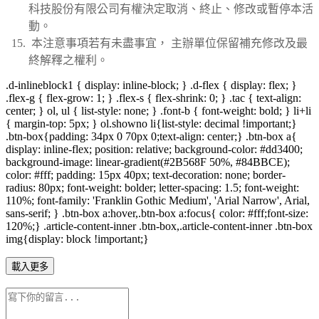
科技股份有限公司有權決定取消、終止、修改或暫停本活
動。
本注意事項若有未盡事宜， 主辦單位保留補充修改及最
終解釋之權利。
.d-inlineblock1 { display: inline-block; } .d-flex { display: flex; }
.flex-g { flex-grow: 1; } .flex-s { flex-shrink: 0; } .tac { text-align:
center; } ol, ul { list-style: none; } .font-b { font-weight: bold; } li+li
{ margin-top: 5px; } ol.showno li{list-style: decimal !important;}
.btn-box{padding: 34px 0 70px 0;text-align: center;} .btn-box a{
display: inline-flex; position: relative; background-color: #dd3400;
background-image: linear-gradient(#2B568F 50%, #84BBCE);
color: #fff; padding: 15px 40px; text-decoration: none; border-
radius: 80px; font-weight: bolder; letter-spacing: 1.5; font-weight:
110%; font-family: 'Franklin Gothic Medium', 'Arial Narrow', Arial,
sans-serif; } .btn-box a:hover,.btn-box a:focus{ color: #fff;font-size:
120%;} .article-content-inner .btn-box,.article-content-inner .btn-box
img{display: block !important;}
載入更多