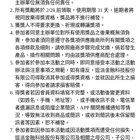
主辦單位無須負任何責任。
所有獎勵將於 2/28 前領取，使用期限 31 天，逾期者將
視同放棄得獎資格，獎品將不進行補發。
獲獎人不得要求更換、折現或轉讓獎項。
參加者同意主辦單位對所有使用獎品之後果概無須負
責，參加者須同意遵守各獎項供應廠商所列有關獎項之
各項條款及細則，請依照廠商步驟完成兌換，倘若發生
產品、操作相關問題，均由該獎項供應商配合處理。
參加者於參加本活動之同時，即同意接受本活動之活動
辦法與注意事項之規範，如有違反，逗派金融科技股份
有限公司得取消其參加或得獎資格，並就因此所生之損
害，得向參加者請求損害賠償。
得獎者若因會員資料填寫不完整，或活動後變更資料
（如姓名、手機、地址等），或手機收訊不良、電信業
者遺漏訊息或阻擋企業簡訊、APP 關閉推播通知等情
況，導致無法收到商品或簡訊，或收到簡訊後未保留簡
訊者等因素，恕不補發。
參加者如因參加本活動或因活動獎項而遭受任何損失，
逗派金融科技股份有限公司及相關之母公司、子公司、