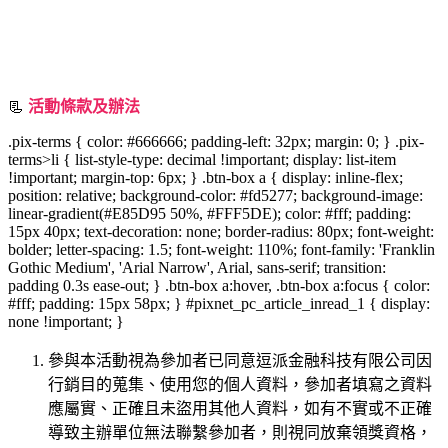
📃
活動條款及辦法
.pix-terms { color: #666666; padding-left: 32px; margin: 0; } .pix-
terms>li { list-style-type: decimal !important; display: list-item
!important; margin-top: 6px; } .btn-box a { display: inline-flex;
position: relative; background-color: #fd5277; background-image:
linear-gradient(#E85D95 50%, #FFF5DE); color: #fff; padding:
15px 40px; text-decoration: none; border-radius: 80px; font-weight:
bolder; letter-spacing: 1.5; font-weight: 110%; font-family: 'Franklin
Gothic Medium', 'Arial Narrow', Arial, sans-serif; transition:
padding 0.3s ease-out; } .btn-box a:hover, .btn-box a:focus { color:
#fff; padding: 15px 58px; } #pixnet_pc_article_inread_1 { display:
none !important; }
參與本活動視為參加者已同意逗派金融科技有限公司因
行銷目的蒐集、使用您的個人資料，參加者填寫之資料
應屬實、正確且未盜用其他人資料，如有不實或不正確
導致主辦單位無法聯繫參加者，則視同放棄領獎資格，