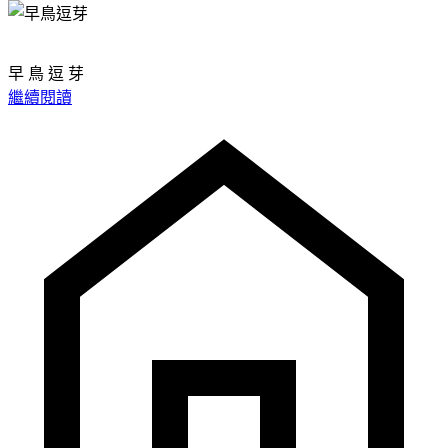
早 鳥 逗 芽
繼續閱讀