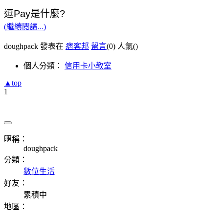
逗Pay是什麼?
(繼續閱讀...)
doughpack 發表在
痞客邦
留言
(0)
人氣(
)
個人分類：
信用卡小教室
▲top
1
暱稱：
doughpack
分類：
數位生活
好友：
累積中
地區：